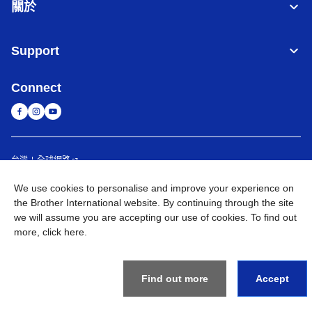
關於
Support
Connect
台灣
全球網路
We use cookies to personalise and improve your experience on
隱私政策
條款與條件
網站地圖
造訪 Brother 全球網站
the Brother International website. By continuing through the site
we will assume you are accepting our use of cookies. To find out
©
2026
BROTHER INTERNATIONAL TAIWAN LTD. All Rights
more,
click here
.
Reserved
Find out more
Accept