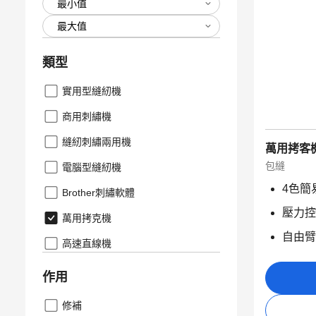
類型
實用型縫紉機
商用刺繡機
縫紉刺繡兩用機
萬用拷客
包縫
電腦型縫紉機
4色簡
Brother刺繡軟體
壓力控
萬用拷克機
自由臂
高速直線機
作用
修補