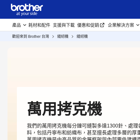
產品
耗材和配件
支援與下載
優惠和促銷
企業解決方案
歡迎來到 Brother 台灣
縫紉機
縫紉機
萬用拷克機
我們的萬用拷克機每分鐘可縫製多達1300針、處理
料，包括丹寧布和紡織布，甚至擅長處理多層的厚重
萬用拷克機是由高品質的金屬框架與內部零件建構