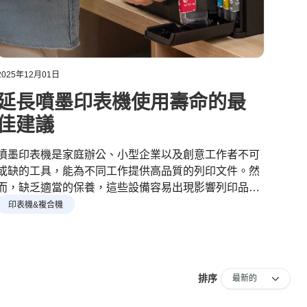
2025年12月01日
2025
延長噴墨印表機使用壽命的最
如
佳建議
噴墨印表機是家庭辦公、小型企業以及創意工作者不可
一部
或缺的工具，能為不同工作提供高品質的列印文件。然
足不
而，缺乏適當的保養，這些設備容易出現影響列印品質
及使
和使用壽命的各種問題。定期維護不僅能確保最佳性
印機
印表機&複合機
印
能，還能延長您的印表機壽命。
排序