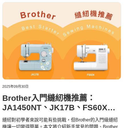
2025年09月30日
Brother入門縫紉機推薦：
JA1450NT、JK17B、FS60X及
FS80X
縫紉對初學者來說可能有些挑戰，但Brother的入門級縫紉
機讓一切變得簡單。本文將介紹新手常見的問題、Brother