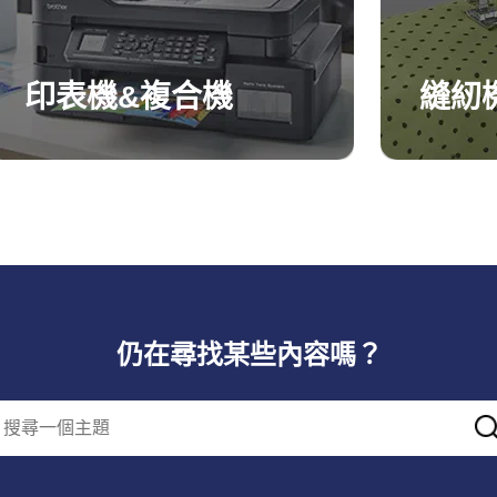
印表機&複合機
縫紉
仍在尋找某些內容嗎？