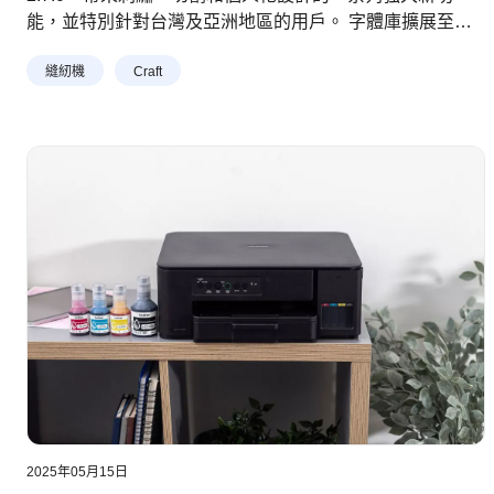
能，並特別針對台灣及亞洲地區的用戶。 字體庫擴展至超
過 300 種，並支援更多語言，包括中文、東歐、北歐、韓
縫紉機
Craft
文和日文。此外，設計編輯器全面升級，為刺繡和切割提供
更完善的匯入、對齊和選擇工具，並新增即時物件尺寸顯示
功能。更加入徒手繪圖工具同多款切割專用基本形狀，讓您
輕鬆實現天馬行空的創作和客製化設計。
2025年05月15日