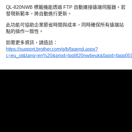
QL-820NWB 標籤機能透過 FTP 自動連接遠端伺服器。若
發現新範本，將自動進行更新。
此功能可協助企業節省時間與成本，同時確保所有遠端站
點的操作一致性。
如需更多資訊，請造訪：
https://support.brother.com/g/b/faqend.aspx?
c=eu_ot&lang=en%20&prod=lpql820nwbeuk&faqid=faqp00