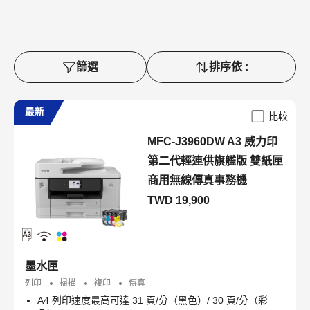
篩選
排序依 :
最新
比較
MFC-J3960DW A3 威力印
第二代輕連供旗艦版 雙紙匣
商用無線傳真事務機
TWD 19,900
墨水匣
列印
掃描
複印
傳真
A4 列印速度最高可達 31 頁/分（黑色）/ 30 頁/分（彩