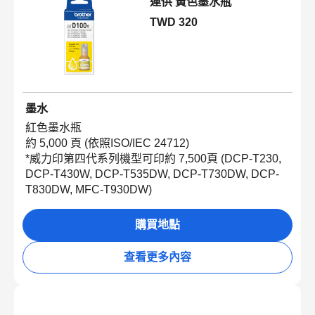
連供 黃色墨水瓶
TWD 320
墨水
紅色墨水瓶
約
5,000
頁
(
依照
ISO/IEC 24712)
*
威力印第四代系列機型可印約
7,500
頁
(DCP-T230,
DCP-T430W, DCP-T535DW, DCP-T730DW, DCP-
T830DW,
MFC-T930DW
)
購買地點
查看更多內容