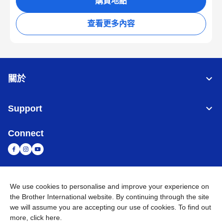
購買地點
查看更多內容
關於
Support
Connect
台灣
全球網路
We use cookies to personalise and improve your experience on
the Brother International website. By continuing through the site
隱私政策
條款與條件
網站地圖
造訪 Brother 全球網站
we will assume you are accepting our use of cookies. To find out
more,
click here
.