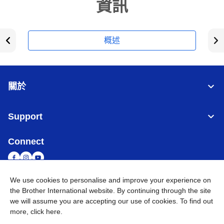
資訊
概述
關於
Support
Connect
We use cookies to personalise and improve your experience on
the Brother International website. By continuing through the site
台灣
全球網路
we will assume you are accepting our use of cookies. To find out
more,
click here
.
隱私政策
條款與條件
網站地圖
造訪 Brother 全球網站