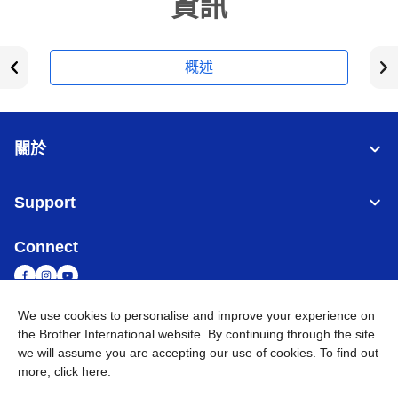
資訊
概述
關於
Support
Connect
We use cookies to personalise and improve your experience on
the Brother International website. By continuing through the site
台灣
全球網路
we will assume you are accepting our use of cookies. To find out
more,
click here
.
隱私政策
條款與條件
網站地圖
造訪 Brother 全球網站