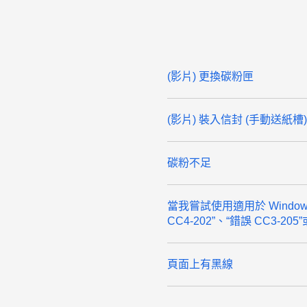
(影片) 更換碳粉​​​​​​匣
(影片) 裝入信封 (手動送紙槽)
碳粉不足
當我嘗試使用適用於 Windows 的
CC4-202”、“錯誤 CC3-20
頁面上有黑線