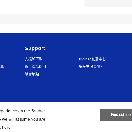
Support
支援和下載
Brother 創意中心
招募
線上產品保固
安全支援資訊
購買地點
隱私政策
條款與條件
網站地圖
xperience on the Brother
Find out mo
te we will assume you are
©
2026
BROTHER INTERNATIONAL TAIWAN LTD. All Rights Reserve
k here
.