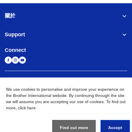
關於
Support
Connect
台灣
全球網路
We use cookies to personalise and improve your experience on
隱私政策
條款與條件
網站地圖
造訪 Brother 全球網站
the Brother International website. By continuing through the site
we will assume you are accepting our use of cookies. To find out
©
2026
BROTHER INTERNATIONAL TAIWAN LTD. All Rights
more,
click here
.
Reserved
Find out more
Accept