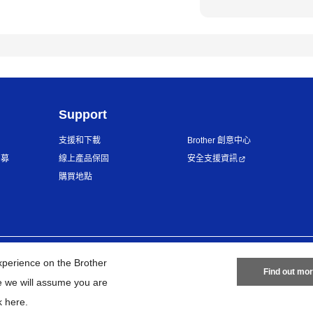
Support
支援和下載
Brother 創意中心
招募
線上產品保固
安全支援資訊
購買地點
隱私政策
條款與條件
網站地圖
xperience on the Brother
Find out mo
te we will assume you are
©
2026
BROTHER INTERNATIONAL TAIWAN LTD. All Rights Reserve
k here
.