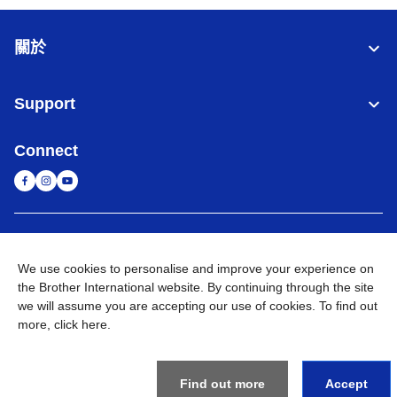
關於
Support
Connect
台灣
全球網路
We use cookies to personalise and improve your experience on
隱私政策
條款與條件
網站地圖
造訪 Brother 全球網站
the Brother International website. By continuing through the site
we will assume you are accepting our use of cookies. To find out
©
2026
BROTHER INTERNATIONAL TAIWAN LTD. All Rights
more,
click here
.
Reserved
Find out more
Accept