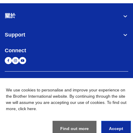
關於
Support
Connect
台灣
全球網路
We use cookies to personalise and improve your experience on
隱私政策
條款與條件
網站地圖
造訪 Brother 全球網站
the Brother International website. By continuing through the site
we will assume you are accepting our use of cookies. To find out
©
2026
BROTHER INTERNATIONAL TAIWAN LTD. All Rights
more,
click here
.
Reserved
Find out more
Accept