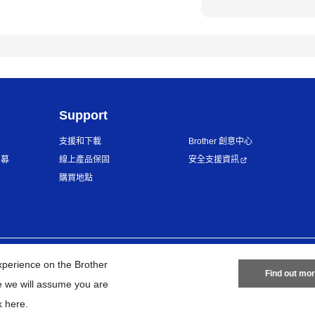
Support
支援和下載
Brother 創意中心
招募
線上產品保固
安全支援資訊
購買地點
隱私政策
條款與條件
網站地圖
xperience on the Brother
Find out mo
te we will assume you are
©
2026
BROTHER INTERNATIONAL TAIWAN LTD. All Rights Reserve
k here
.