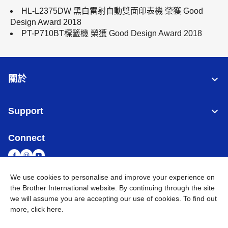
HL-L2375DW 黑白雷射自動雙面印表機 榮獲 Good
Design Award 2018
PT-P710BT標籤機 榮獲 Good Design Award 2018
關於
Support
Connect
We use cookies to personalise and improve your experience on
the Brother International website. By continuing through the site
台灣
全球網路
we will assume you are accepting our use of cookies. To find out
more,
click here
.
隱私政策
條款與條件
網站地圖
造訪 Brother 全球網站