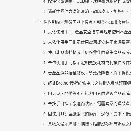
配件含電源線、USB線、說明書與驅動程式安
消耗性零件含送紙滾輪、轉印皮帶、加熱組、
保固期內，如發生以下情況，則將不適用免費保固
未依使用手冊, 產品安全指南等規定使用本產
未依使用手冊指示使用電源或安裝不良導致產
使用非原廠耗材或非原廠零件而發生產品故障
未依使用手冊指示定期更換耗材或耗損性零件
若產品經非授權修改，導致故障者，將不提供
經非Brother授權維修中心之技術人員修理
因天災、地變等不可抗力因素而導致產品故障
未按手冊指示搬運而跌落、電壓異常而導致產
因使用非建議紙張（如過厚、過薄、受潮、捲
異物入侵如蟑螂、螞蟻、黏膠或砂礫等造成之