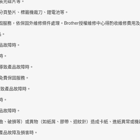
裝光碟片等。
分頁墊片、標籤機裁刀、鋰電池等。
服務，依保固外維修條件處理。Brother授權維修中心得酌收維修費用
品。
品故障時。
時。
導致產品故障時。
免費保固服務。
而導致產品故障時。
時。
品故障時。
曲、破損等）或異物（如紙屑、膠帶、迴紋針）造成卡紙、進紙異常或機
產品故障及損害時。