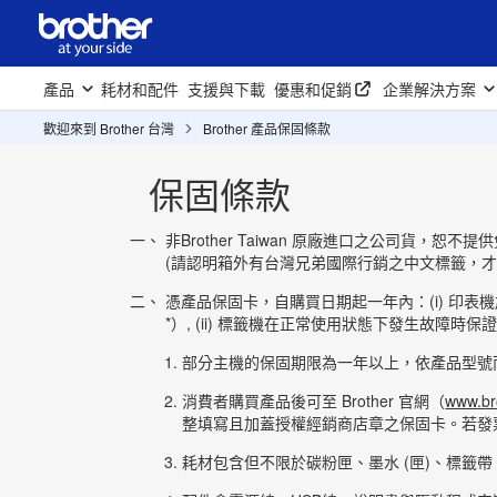
產品
耗材和配件
支援與下載
優惠和促銷
企業解決方案
歡迎來到 Brother 台灣
Brother 產品保固條款
保固條款
非Brother Taiwan 原廠進口之公司貨，恕
(請認明箱外有台灣兄弟國際行銷之中文標籤，才
憑產品保固卡，自購買日期起一年內：(i) 印
*）, (ii) 標籤機在正常使用狀態下發生故
部分主機的保固期限為一年以上，依產品型號
消費者購買產品後可至 Brother 官網（
www.br
整填寫且加蓋授權經銷商店章之保固卡。若發
耗材包含但不限於碳粉匣、墨水 (匣)、標籤