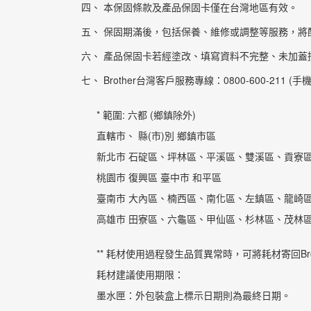
本保固條款及產品保固卡僅在台灣地區有效。
保固期滿後，包括保養、維修或調整等服務，將
產品保固卡若經塗改、填寫資料不完整、未加蓋
Brother台灣客戶服務專線：0800-600-211 (手機直
* 範圍: 六都 (鄉鎮除外)
直轄市、 縣(市)別 鄉鎮市區
新北市 石碇區、坪林區、平溪區、雙溪區、貢寮
桃園市 復興區 臺中市 和平區
臺南市 大內區、楠西區、南化區、左鎮區、龍崎
高雄市 田寮區、六龜區、甲仙區、杉林區、茂林
** 耗材使用過程發生品質異常時，可將耗材寄回B
耗材建議使用期限：
墨水匣：外包裝盒上標示日期則為最終日期。