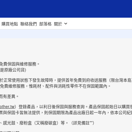
購買地點
聯絡我們
部落格
關於
不提供免費保固與維修服務。
是原廠公司貨)
表機於正常使用狀態下發生故障時，提供首年免費到府收送服務（限台灣本
障時保證免費維修服務，惟耗材、配件與消耗性零件不在保固範圍內。
而有差異。
other.tw
）登錄產品，以利日後保固與服務查詢。產品保固起始日以購買
票與保固卡皆無法提供，則保固期限為產品出廠日起一年內，依本公司紀
帶、感光鼓、廢粉盒（又稱廢碳盒）等。（詳見備註**）