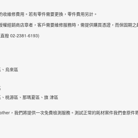
酌收維修費用。若有零件需要更換，零件費用另計。
授權經銷商店章者，客戶需要維修服務時，需提供購買憑證，而保固期之
撥 02-2381-6193)
區、烏來區
區
區、桃源區、那瑪夏區、旗 津區
rother，我們將提供一次免費檢測服務。測試正常的耗材案件我們會原件