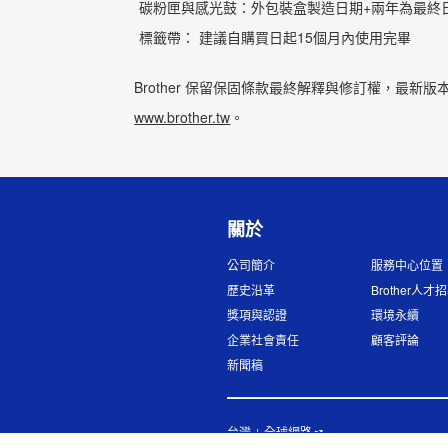
碳粉匣與感光鼓：外包裝盒製造日期+兩年為最終
標籤帶： 建議自購買日起15個月內使用完畢
Brother 保留保固條款最終解釋與修訂權，最新
www.brother.tw
。
關於
公司簡介
服務中心位置
歷史沿革
Brother人才
獎項與認證
環境永續
企業社會責任
顧客評論
新聞稿
台灣
全球網路