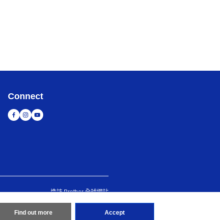
Connect
造訪 Brother 全球網站
d
Find out more
Accept