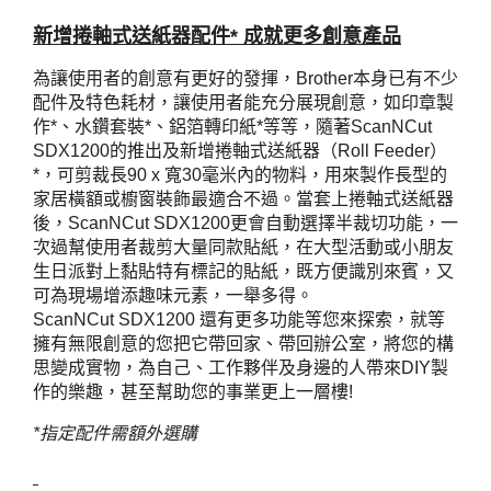
新增捲軸式送紙器配件* 成就更多創意產品
為讓使用者的創意有更好的發揮，Brother本身已有不少
配件及特色耗材，讓使用者能充分展現創意，如印章製
作*、水鑽套裝*、鋁箔轉印紙*等等，隨著ScanNCut
SDX1200的推出及新增捲軸式送紙器（Roll Feeder）
*，可剪裁長90 x 寬30毫米內的物料，用來製作長型的
家居橫額或櫥窗裝飾最適合不過。當套上捲軸式送紙器
後，ScanNCut SDX1200更會自動選擇半裁切功能，一
次過幫使用者裁剪大量同款貼紙，在大型活動或小朋友
生日派對上黏貼特有標記的貼紙，既方便識別來賓，又
可為現場增添趣味元素，一舉多得。
ScanNCut SDX1200 還有更多功能等您來探索，就等
擁有無限創意的您把它帶回家、帶回辦公室，將您的構
思變成實物，為自己、工作夥伴及身邊的人帶來DIY製
作的樂趣，甚至幫助您的事業更上一層樓!
*指定配件需額外選購