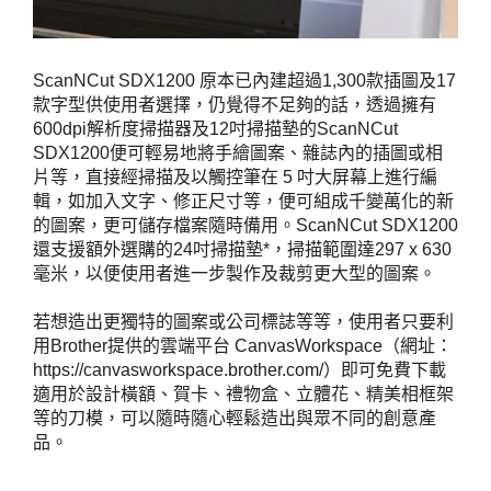
ScanNCut SDX1200 原本已內建超過1,300款插圖及17
款字型供使用者選擇，仍覺得不足夠的話，透過擁有
600dpi解析度掃描器及12吋掃描墊的ScanNCut
SDX1200便可輕易地將手繪圖案、雜誌內的插圖或相
片等，直接經掃描及以觸控筆在 5 吋大屏幕上進行編
輯，如加入文字、修正尺寸等，便可組成千變萬化的新
的圖案，更可儲存檔案隨時備用。ScanNCut SDX1200
還支援額外選購的24吋掃描墊*，掃描範圍達297 x 630
毫米，以便使用者進一步製作及裁剪更大型的圖案。
若想造出更獨特的圖案或公司標誌等等，使用者只要利
用Brother提供的雲端平台 CanvasWorkspace（網址：
https://canvasworkspace.brother.com/）即可免費下載
適用於設計橫額、賀卡、禮物盒、立體花、精美相框架
等的刀模，可以隨時隨心輕鬆造出與眾不同的創意產
品。