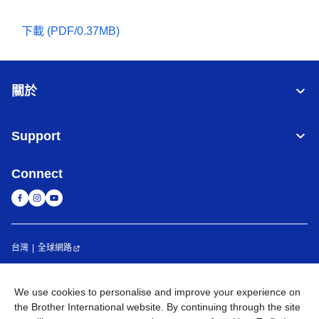
下載 (PDF/0.37MB)
關於
Support
Connect
台灣
全球網路
隱私政策
條款與條件
網站地圖
造訪 Brother 全球網站
We use cookies to personalise and improve your experience on
the Brother International website. By continuing through the site
©
2026
BROTHER INTERNATIONAL TAIWAN LTD. All Rights