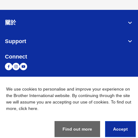
關於
Support
Connect
台灣
全球網路
We use cookies to personalise and improve your experience on
the Brother International website. By continuing through the site
隱私政策
條款與條件
網站地圖
造訪 Brother 全球網站
we will assume you are accepting our use of cookies. To find out
more,
click here
.
©
2026
BROTHER INTERNATIONAL TAIWAN LTD. All Rights
Reserved
Find out more
Accept