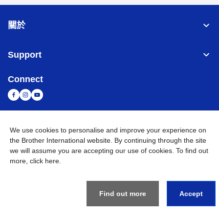
關於
Support
Connect
台灣
全球網路
We use cookies to personalise and improve your experience on
the Brother International website. By continuing through the site
隱私政策
條款與條件
網站地圖
造訪 Brother 全球網站
we will assume you are accepting our use of cookies. To find out
more,
click here
.
©
2026
BROTHER INTERNATIONAL TAIWAN LTD. All Rights
Reserved
Find out more
Accept