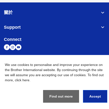
關於
Support
Connect
台灣
全球網路
We use cookies to personalise and improve your experience on
the Brother International website. By continuing through the site
隱私政策
條款與條件
網站地圖
造訪 Brother 全球網站
we will assume you are accepting our use of cookies. To find out
more,
click here
.
©
2026
BROTHER INTERNATIONAL TAIWAN LTD. All Rights
Reserved
Find out more
Accept