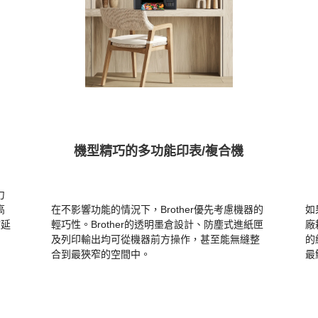
機型精巧的多功能印表/複合機
力
高
在不影響功能的情況下，Brother優先考慮機器的
如
效延
輕巧性。Brother的透明墨倉設計、防塵式進紙匣
廠
及列印輸出均可從機器前方操作，甚至能無縫整
的
合到最狹窄的空間中。
最