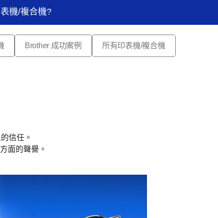
印表機/複合機?
機
Brother 成功案例
所有印表機/複合機
人的信任。
新方面的聲譽。