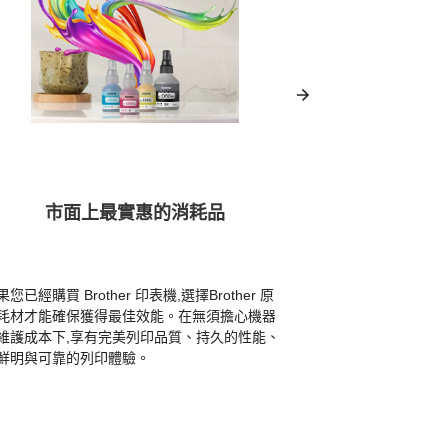
市面上最實惠的消耗品
無
果您已經購買 Brother 印表機,選擇Brother 原
使用專利墨水可
耗材才能確保獲得最佳效能。在無須擔心機器
速列印中出現污痕
維護成本下,享有完美列印品質、持久的性能、
獨家的自動清潔
鮮明與可靠的列印體驗。
塞，確保機器的
無需擔心。