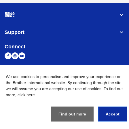
關於
Support
Connect
台灣
全球網路
We use cookies to personalise and improve your experience on
the Brother International website. By continuing through the site
隱私政策
條款與條件
網站地圖
造訪 Brother 全球網站
we will assume you are accepting our use of cookies. To find out
more,
click here
.
©
2026
BROTHER INTERNATIONAL TAIWAN LTD. All Rights
Reserved
Find out more
Accept